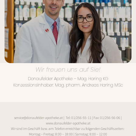
Wir freuen uns auf Sie!
Donaufelder Apotheke – Mag. Haring KG
Konzessionsinhaber: Mag. pharm. Andreas Haring MSc
service@donaufelder-apotheke.at | Tel: 01/256-55-11 | Fax: 01/256-56-06 |
www.donaufelder-apotheke.at
Wir sind im Geschäft bzw. am Telefon erreichbar zu folgenden Geschäftszeiten:
Montag – Freitag: 8:00 – 18:00 | Samstag: 8:00 – 12:00